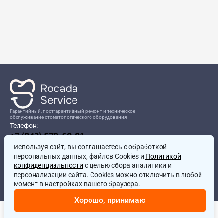
Гарантийный, постгарантийный ремонт и техническое
обслуживание стоматологического оборудования
Телефон:
+7 (843) 570-60-81
Режим работы:
Используя сайт, вы соглашаетесь
8:00-17:00
с обработкой
персональных данных, файлов Cookies и
Политикой
Адрес:
конфиденциальности
с целью сбора аналитики и
г.Казань, ул.Проспект Победы, д.204в
персонализации сайта. Cookies можно отключить в любой
Почта:
момент в настройках вашего браузера.
service@rocadamed.ru
Хорошо, принимаю
Другие проекты