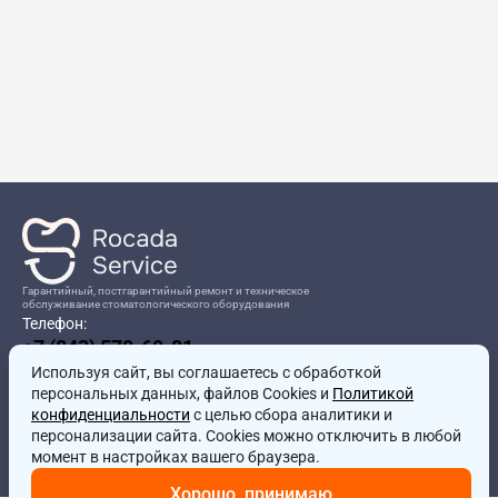
Гарантийный, постгарантийный ремонт и техническое
обслуживание стоматологического оборудования
Телефон:
+7 (843) 570-60-81
Режим работы:
Используя сайт, вы соглашаетесь
8:00-17:00
с обработкой
персональных данных, файлов Cookies и
Политикой
Адрес:
конфиденциальности
с целью сбора аналитики и
г.Казань, ул.Проспект Победы, д.204в
персонализации сайта. Cookies можно отключить в любой
Почта:
момент в настройках вашего браузера.
service@rocadamed.ru
Хорошо, принимаю