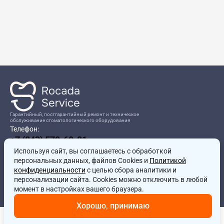
Гарантийный, постгарантийный ремонт и техническое
обслуживание стоматологического оборудования
Телефон:
+7 (843) 570-60-81
Режим работы:
Используя сайт, вы соглашаетесь
8:00-17:00
с обработкой
персональных данных, файлов Cookies и
Политикой
Адрес:
конфиденциальности
с целью сбора аналитики и
г.Казань, ул.Проспект Победы, д.204в
персонализации сайта. Cookies можно отключить в любой
Почта:
момент в настройках вашего браузера.
service@rocadamed.ru
Хорошо, принимаю
Другие проекты