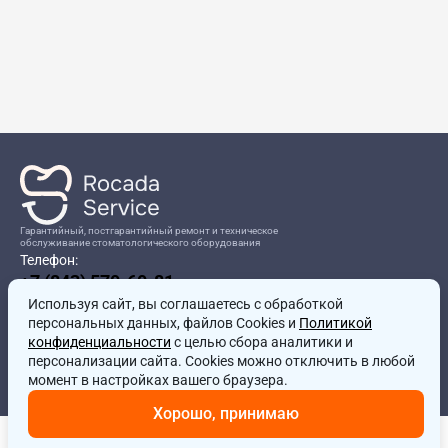
Гарантийный, постгарантийный ремонт и техническое
обслуживание стоматологического оборудования
Телефон:
+7 (843) 570-60-81
Режим работы:
Используя сайт, вы соглашаетесь
8:00-17:00
с обработкой
персональных данных, файлов Cookies и
Политикой
Адрес:
конфиденциальности
с целью сбора аналитики и
г.Казань, ул.Проспект Победы, д.204в
персонализации сайта. Cookies можно отключить в любой
Почта:
момент в настройках вашего браузера.
service@rocadamed.ru
Хорошо, принимаю
Другие проекты