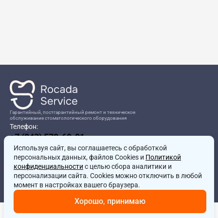
Гарантийный, постгарантийный ремонт и техническое
обслуживание стоматологического оборудования
Телефон:
+7 (843) 570-60-81
Режим работы:
Используя сайт, вы соглашаетесь
8:00-17:00
с обработкой
персональных данных, файлов Cookies и
Политикой
Адрес:
конфиденциальности
с целью сбора аналитики и
г.Казань, ул.Проспект Победы, д.204в
персонализации сайта. Cookies можно отключить в любой
Почта:
момент в настройках вашего браузера.
service@rocadamed.ru
Хорошо, принимаю
Другие проекты