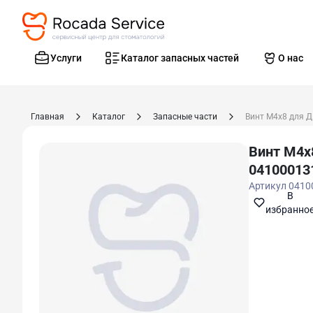
Услуги
Каталог запасных частей
О нас
Главная
Каталог
Запасные части
Винт М4х8 для 
Винт М4х
04100013
Артикул
0410
В
избранно