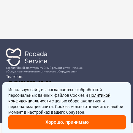
Гарантийный, постгарантийный ремонт и техническое
обслуживание стоматологического оборудования
Телефон:
+7 (843) 570-60-81
Режим работы:
Используя сайт, вы соглашаетесь
8:00-17:00
с обработкой
персональных данных, файлов Cookies и
Политикой
Адрес:
конфиденциальности
с целью сбора аналитики и
г.Казань, ул.Проспект Победы, д.204в
персонализации сайта. Cookies можно отключить в любой
Почта:
момент в настройках вашего браузера.
service@rocadamed.ru
Хорошо, принимаю
Другие проекты