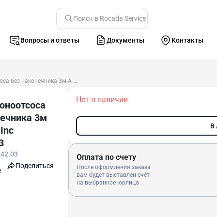
Поиск в Rocada Service
Вопросы и ответы
Документы
Контакты
Шланг слюноотсоса без наконечника 3м A-dec Int. Inc 024.142.03
Нет в наличии
юноотсоса
нечника 3м
В
 Inc
3
142.03
Оплата по счету
Поделиться
После оформления заказа
e
вам будет выставлен счет
на выбранное юрлицо