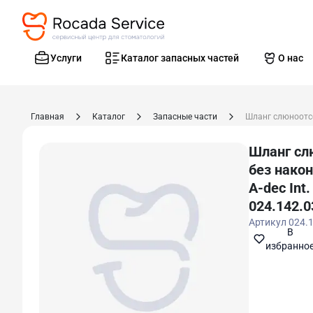
Услуги
Каталог запасных частей
О нас
Главная
Каталог
Запасные части
Шланг сл
без нако
A-dec Int.
024.142.0
Артикул
024.
В
избранно