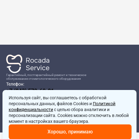
Гарантийный, постгарантийный ремонт и техническое
обслуживание стоматологического оборудования
Телефон:
+7 (843) 570-60-81
Режим работы:
Используя сайт, вы соглашаетесь
8:00-17:00
с обработкой
персональных данных, файлов Cookies и
Политикой
Адрес:
конфиденциальности
с целью сбора аналитики и
г.Казань, ул.Проспект Победы, д.204в
персонализации сайта. Cookies можно отключить в любой
Почта:
момент в настройках вашего браузера.
service@rocadamed.ru
Хорошо, принимаю
Другие проекты