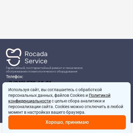
Гарантийный, постгарантийный ремонт и техническое
обслуживание стоматологического оборудования
Телефон:
+7 (843) 570-60-81
Режим работы:
Используя сайт, вы соглашаетесь
8:00-17:00
с обработкой
персональных данных, файлов Cookies и
Политикой
Адрес:
конфиденциальности
с целью сбора аналитики и
г.Казань, ул.Проспект Победы, д.204в
персонализации сайта. Cookies можно отключить в любой
Почта:
момент в настройках вашего браузера.
service@rocadamed.ru
Хорошо, принимаю
Другие проекты