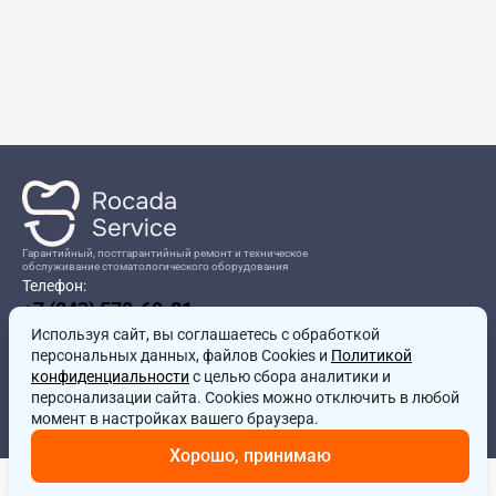
Гарантийный, постгарантийный ремонт и техническое
обслуживание стоматологического оборудования
Телефон:
+7 (843) 570-60-81
Режим работы:
Используя сайт, вы соглашаетесь
8:00-17:00
с обработкой
персональных данных, файлов Cookies и
Политикой
Адрес:
конфиденциальности
с целью сбора аналитики и
г.Казань, ул.Проспект Победы, д.204в
персонализации сайта. Cookies можно отключить в любой
Почта:
момент в настройках вашего браузера.
service@rocadamed.ru
Хорошо, принимаю
Другие проекты