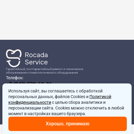
Гарантийный, постгарантийный ремонт и техническое
обслуживание стоматологического оборудования
Телефон:
+7 (843) 570-60-81
Режим работы:
Используя сайт, вы соглашаетесь
8:00-17:00
с обработкой
персональных данных, файлов Cookies и
Политикой
Адрес:
конфиденциальности
с целью сбора аналитики и
г.Казань, ул.Проспект Победы, д.204в
персонализации сайта. Cookies можно отключить в любой
Почта:
момент в настройках вашего браузера.
service@rocadamed.ru
Хорошо, принимаю
Другие проекты