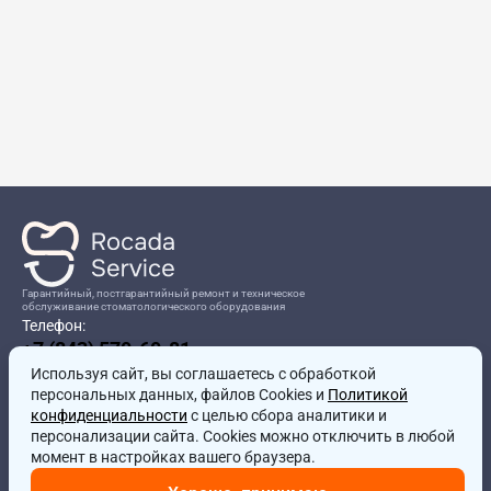
Гарантийный, постгарантийный ремонт и техническое
обслуживание стоматологического оборудования
Телефон:
+7 (843) 570-60-81
Режим работы:
Используя сайт, вы соглашаетесь
8:00-17:00
с обработкой
персональных данных, файлов Cookies и
Политикой
Адрес:
конфиденциальности
с целью сбора аналитики и
г.Казань, ул.Проспект Победы, д.204в
персонализации сайта. Cookies можно отключить в любой
Почта:
момент в настройках вашего браузера.
service@rocadamed.ru