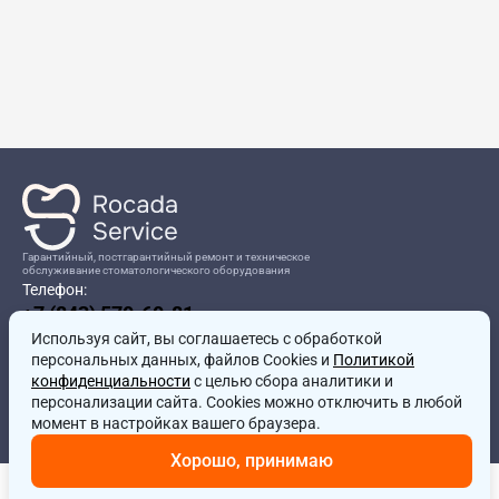
Гарантийный, постгарантийный ремонт и техническое
обслуживание стоматологического оборудования
Телефон:
+7 (843) 570-60-81
Режим работы:
Используя сайт, вы соглашаетесь
8:00-17:00
с обработкой
персональных данных, файлов Cookies и
Политикой
Адрес:
конфиденциальности
с целью сбора аналитики и
г.Казань, ул.Проспект Победы, д.204в
персонализации сайта. Cookies можно отключить в любой
Почта:
момент в настройках вашего браузера.
service@rocadamed.ru
Хорошо, принимаю
Другие проекты