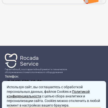
Гарантийный, постгарантийный ремонт и техническое
обслуживание стоматологического оборудования
Телефон:
+7 (843) 570-60-81
Режим работы:
Используя сайт, вы соглашаетесь
8:00-17:00
с обработкой
персональных данных, файлов Cookies и
Политикой
Адрес:
конфиденциальности
с целью сбора аналитики и
г.Казань, ул.Проспект Победы, д.204в
персонализации сайта. Cookies можно отключить в любой
Почта:
момент в настройках вашего браузера.