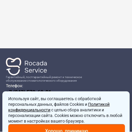
Гарантийный, постгарантийный ремонт и техническое
обслуживание стоматологического оборудования
Телефон:
+7 (843) 570-60-81
Режим работы:
Используя сайт, вы соглашаетесь
8:00-17:00
с обработкой
персональных данных, файлов Cookies и
Политикой
Адрес:
конфиденциальности
с целью сбора аналитики и
г.Казань, ул.Проспект Победы, д.204в
персонализации сайта. Cookies можно отключить в любой
Почта:
момент в настройках вашего браузера.
service@rocadamed.ru
Хорошо, принимаю