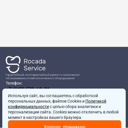
Гарантийный, постгарантийный ремонт и техническое
обслуживание стоматологического оборудования
Телефон:
+7 (843) 570-60-81
Режим работы:
Используя сайт, вы соглашаетесь
8:00-17:00
с обработкой
персональных данных, файлов Cookies и
Политикой
Адрес:
конфиденциальности
с целью сбора аналитики и
г.Казань, ул.Проспект Победы, д.204в
персонализации сайта. Cookies можно отключить в любой
Почта:
момент в настройках вашего браузера.
service@rocadamed.ru
Хорошо, принимаю