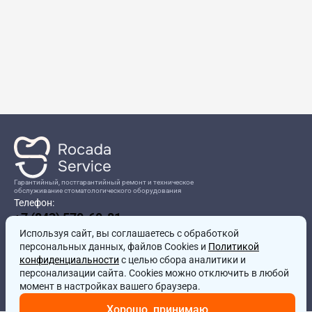
Гарантийный, постгарантийный ремонт и техническое
обслуживание стоматологического оборудования
Телефон:
+7 (843) 570-60-81
Режим работы:
Используя сайт, вы соглашаетесь
8:00-17:00
с обработкой
персональных данных, файлов Cookies и
Политикой
Адрес:
конфиденциальности
с целью сбора аналитики и
г.Казань, ул.Проспект Победы, д.204в
персонализации сайта. Cookies можно отключить в любой
Почта:
момент в настройках вашего браузера.
service@rocadamed.ru
Хорошо, принимаю