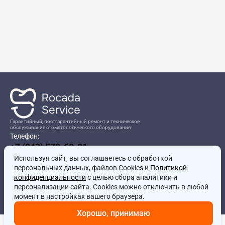
Гарантийный, постгарантийный ремонт и техническое
обслуживание стоматологического оборудования
Телефон:
+7 (843) 570-60-81
Режим работы:
Используя сайт, вы соглашаетесь
8:00-17:00
с обработкой
персональных данных, файлов Cookies и
Политикой
Адрес:
конфиденциальности
с целью сбора аналитики и
г.Казань, ул.Проспект Победы, д.204в
персонализации сайта. Cookies можно отключить в любой
Почта:
момент в настройках вашего браузера.
service@rocadamed.ru
Хорошо, принимаю
Другие проекты