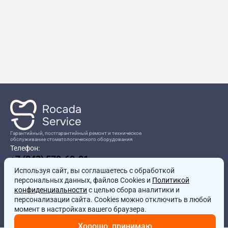
Гарантийный, постгарантийный ремонт и техническое
обслуживание стоматологического оборудования
Телефон:
+7 (843) 570-60-81
Режим работы:
Используя сайт, вы соглашаетесь
8:00-17:00
с обработкой
персональных данных, файлов Cookies и
Политикой
Адрес:
конфиденциальности
с целью сбора аналитики и
г.Казань, ул.Проспект Победы, д.204в
персонализации сайта. Cookies можно отключить в любой
Почта:
момент в настройках вашего браузера.
service@rocadamed.ru
Хорошо, принимаю