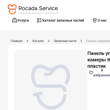
Услуги
Каталог запасных частей
О нас
Главная
Каталог
Запасные части
Панель у
камеры К
пластик
В
избранно