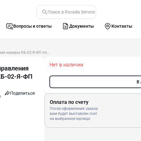
Поиск в Rocada Service
Вопросы и ответы
Документы
Контакты
Панель управления камеры КБ-02-Я-ФП пластик
Нет в наличии
правления
Б-02-Я-ФП
В
Поделиться
e
Оплата по счету
После оформления заказа
вам будет выставлен счет
на выбранное юрлицо