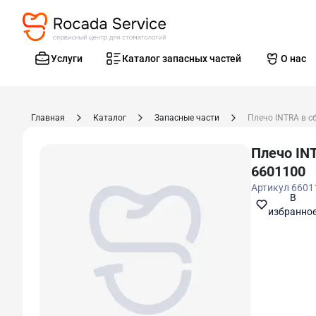
Услуги
Каталог запасных частей
О нас
Главная
Каталог
Запасные части
Плечо INTRA в с
Плечо IN
6601100
Артикул
6601
В
избранно