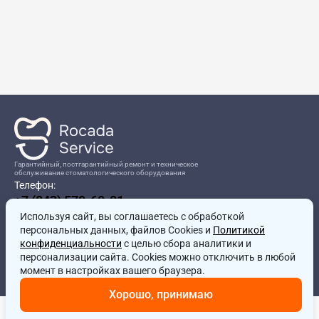
Гарантийный, постгарантийный ремонт и техническое
обслуживание стоматологического оборудования
Телефон:
+7 (843) 570-60-81
Режим работы:
Используя сайт, вы соглашаетесь
8:00-17:00
с обработкой
персональных данных, файлов Cookies и
Политикой
Адрес:
конфиденциальности
с целью сбора аналитики и
г.Казань, ул.Проспект Победы, д.204в
персонализации сайта. Cookies можно отключить в любой
Почта:
момент в настройках вашего браузера.
service@rocadamed.ru
Хорошо, принимаю
Другие проекты