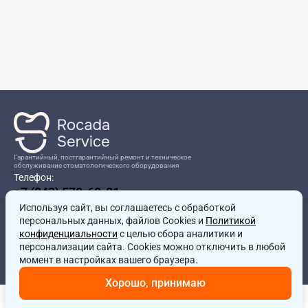
Гарантийный, постгарантийный ремонт и техническое
обслуживание стоматологического оборудования
Телефон:
+7 (843) 570-60-81
Режим работы:
Используя сайт, вы соглашаетесь
8:00-17:00
с обработкой
персональных данных, файлов Cookies и
Политикой
Адрес:
конфиденциальности
с целью сбора аналитики и
г.Казань, ул.Проспект Победы, д.204в
персонализации сайта. Cookies можно отключить в любой
Почта:
момент в настройках вашего браузера.
service@rocadamed.ru
Хорошо, принимаю
Другие проекты