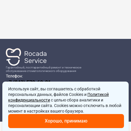
Гарантийный, постгарантийный ремонт и техническое
обслуживание стоматологического оборудования
Телефон:
+7 (843) 570-60-81
Режим работы:
Используя сайт, вы соглашаетесь
8:00-17:00
с обработкой
персональных данных, файлов Cookies и
Политикой
Адрес:
конфиденциальности
с целью сбора аналитики и
г.Казань, ул.Проспект Победы, д.204в
персонализации сайта. Cookies можно отключить в любой
Почта:
момент в настройках вашего браузера.
service@rocadamed.ru
Хорошо, принимаю
Другие проекты