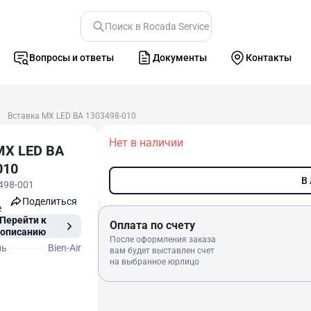
Поиск в Rocada Service
Вопросы и ответы
Документы
Контакты
Вставка MX LED ВА 1303498-010
Нет в наличии
MX LED ВА
010
В
498-001
Поделиться
e
Перейти к
Оплата по счету
описанию
После оформления заказа
ль
Bien-Air
вам будет выставлен счет
на выбранное юрлицо