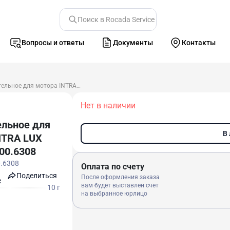
Поиск в Rocada Service
Вопросы и ответы
Документы
Контакты
Кольцо уплотнительное для мотора INTRA LUX KL701 0.200.6308
Нет в наличии
ельное для
В
NTRA LUX
00.6308
0.6308
Оплата по счету
Поделиться
После оформления заказа
e
вам будет выставлен счет
10 г
на выбранное юрлицо