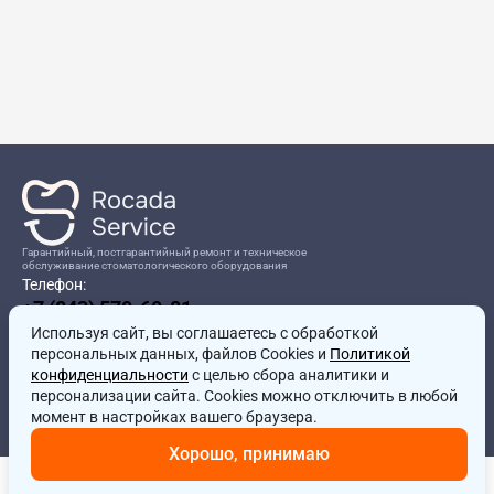
Гарантийный, постгарантийный ремонт и техническое
обслуживание стоматологического оборудования
Телефон:
+7 (843) 570-60-81
Режим работы:
Используя сайт, вы соглашаетесь
8:00-17:00
с обработкой
персональных данных, файлов Cookies и
Политикой
Адрес:
конфиденциальности
с целью сбора аналитики и
г.Казань, ул.Проспект Победы, д.204в
персонализации сайта. Cookies можно отключить в любой
Почта:
момент в настройках вашего браузера.
service@rocadamed.ru
Хорошо, принимаю
Другие проекты