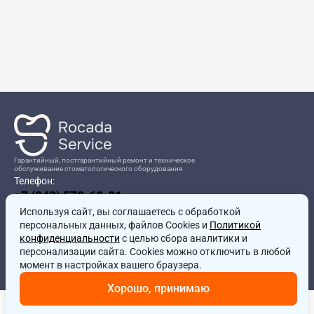
Гарантийный, постгарантийный ремонт и техническое
обслуживание стоматологического оборудования
Телефон:
+7 (843) 570-60-81
Режим работы:
Используя сайт, вы соглашаетесь
8:00-17:00
с обработкой
персональных данных, файлов Cookies и
Политикой
Адрес:
конфиденциальности
с целью сбора аналитики и
г.Казань, ул.Проспект Победы, д.204в
персонализации сайта. Cookies можно отключить в любой
Почта:
момент в настройках вашего браузера.
service@rocadamed.ru
Хорошо, принимаю
Другие проекты