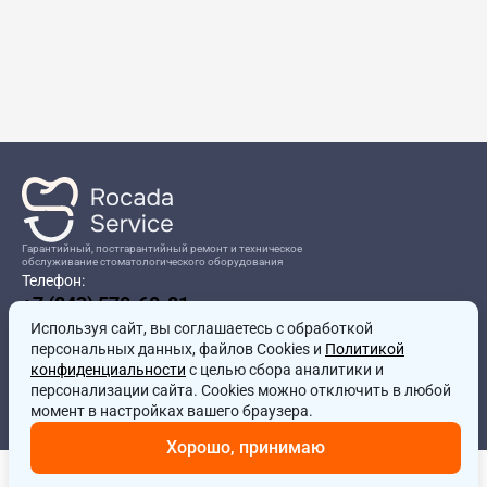
Гарантийный, постгарантийный ремонт и техническое
обслуживание стоматологического оборудования
Телефон:
+7 (843) 570-60-81
Режим работы:
Используя сайт, вы соглашаетесь
8:00-17:00
с обработкой
персональных данных, файлов Cookies и
Политикой
Адрес:
конфиденциальности
с целью сбора аналитики и
г.Казань, ул.Проспект Победы, д.204в
персонализации сайта. Cookies можно отключить в любой
Почта:
момент в настройках вашего браузера.
service@rocadamed.ru
Хорошо, принимаю
Другие проекты