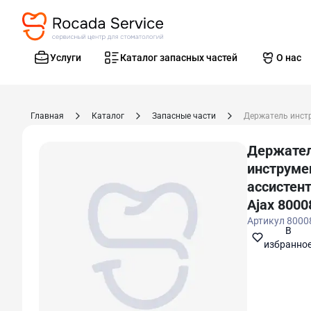
Услуги
Каталог запасных частей
О нас
Главная
Каталог
Запасные части
Держате
инструме
ассистен
Ajax 8000
Артикул
8000
В
избранно