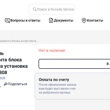
Поиск в Rocada Service
Вопросы и ответы
Документы
Контакты
Держатель инструмента блока ассистента установка Ajax 8000808
Нет в наличии
ль
нта блока
В
та установка
808
808
Оплата по счету
Поделиться
После оформления заказа
e
вам будет выставлен счет
на выбранное юрлицо