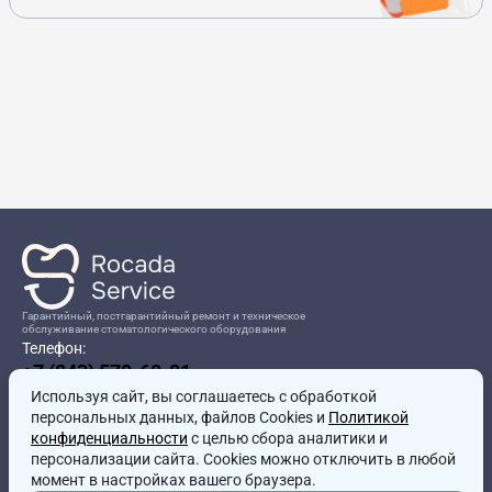
Гарантийный, постгарантийный ремонт и техническое
обслуживание стоматологического оборудования
Телефон:
+7 (843) 570-60-81
Режим работы:
Используя сайт, вы соглашаетесь
8:00-17:00
с обработкой
персональных данных, файлов Cookies и
Политикой
Адрес:
конфиденциальности
с целью сбора аналитики и
г.Казань, ул.Проспект Победы, д.204в
персонализации сайта. Cookies можно отключить в любой
Почта:
момент в настройках вашего браузера.