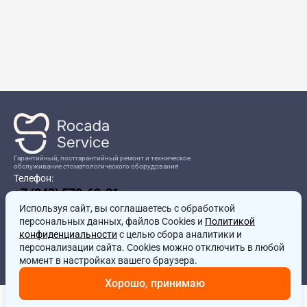
Гарантийный, постгарантийный ремонт и техническое
обслуживание стоматологического оборудования
Телефон:
+7 (843) 570-60-81
Режим работы:
Используя сайт, вы соглашаетесь
8:00-17:00
с обработкой
персональных данных, файлов Cookies и
Политикой
Адрес:
конфиденциальности
с целью сбора аналитики и
г.Казань, ул.Проспект Победы, д.204в
персонализации сайта. Cookies можно отключить в любой
Почта:
момент в настройках вашего браузера.
service@rocadamed.ru
Хорошо, принимаю
Другие проекты