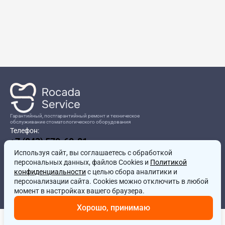
Гарантийный, постгарантийный ремонт и техническое
обслуживание стоматологического оборудования
Телефон:
+7 (843) 570-60-81
Режим работы:
Используя сайт, вы соглашаетесь
8:00-17:00
с обработкой
персональных данных, файлов Cookies и
Политикой
Адрес:
конфиденциальности
с целью сбора аналитики и
г.Казань, ул.Проспект Победы, д.204в
персонализации сайта. Cookies можно отключить в любой
Почта:
момент в настройках вашего браузера.
service@rocadamed.ru
Хорошо, принимаю
Другие проекты