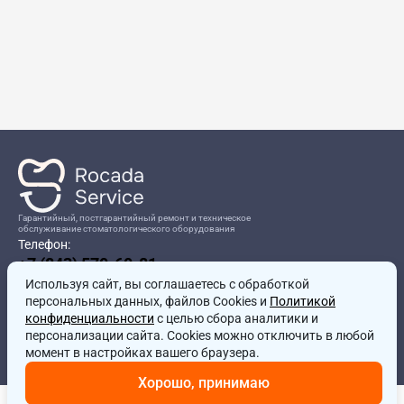
Гарантийный, постгарантийный ремонт и техническое
обслуживание стоматологического оборудования
Телефон:
+7 (843) 570-60-81
Режим работы:
Используя сайт, вы соглашаетесь
8:00-17:00
с обработкой
персональных данных, файлов Cookies и
Политикой
Адрес:
конфиденциальности
с целью сбора аналитики и
г.Казань, ул.Проспект Победы, д.204в
персонализации сайта. Cookies можно отключить в любой
Почта:
момент в настройках вашего браузера.
service@rocadamed.ru
Хорошо, принимаю
Другие проекты