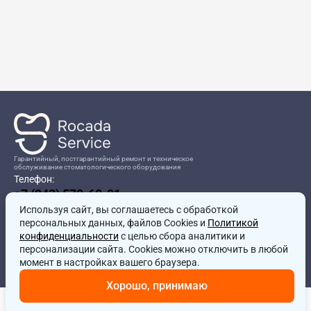
Гарантийный, постгарантийный ремонт и техническое
обслуживание стоматологического оборудования
Телефон:
+7 (843) 570-60-81
Режим работы:
Используя сайт, вы соглашаетесь
8:00-17:00
с обработкой
персональных данных, файлов Cookies и
Политикой
Адрес:
конфиденциальности
с целью сбора аналитики и
г.Казань, ул.Проспект Победы, д.204в
персонализации сайта. Cookies можно отключить в любой
Почта:
момент в настройках вашего браузера.
service@rocadamed.ru
Хорошо, принимаю
Другие проекты