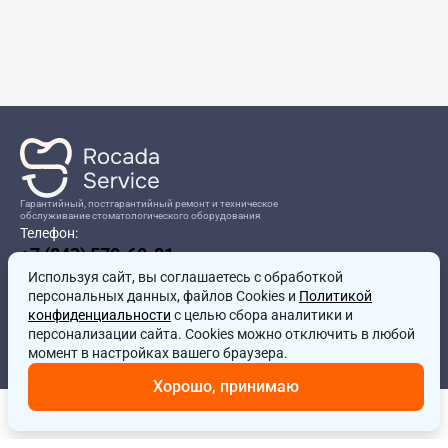
Гарантийный, постгарантийный ремонт и техническое
обслуживание стоматологического оборудования
Телефон:
+7 (843) 570-60-81
Режим работы:
Используя сайт, вы соглашаетесь
8:00-17:00
с обработкой
персональных данных, файлов Cookies и
Политикой
Адрес:
конфиденциальности
с целью сбора аналитики и
г.Казань, ул.Проспект Победы, д.204в
персонализации сайта. Cookies можно отключить в любой
Почта:
момент в настройках вашего браузера.
service@rocadamed.ru
Хорошо, принимаю
Другие проекты
Главная
Запчасти
Корзина
Профиль
Интерактивный сервис для стоматологов
Образовательный центр