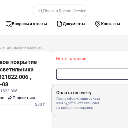
Поиск в Rocada Service
Вопросы и ответы
Документы
Контакты
Силиконовое покрытие рукоятки светильника Sirius CD 321822.006 , 605.12-00-08
Нет в наличии
вое покрытие
 светильника
321822.006 ,
-08
1822.006
Оплата по счету
оe
Поделиться
После оформления заказа
вам будет выставлен счет
200 г
на выбранное юрлицо