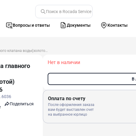
Поиск в Rocada Service
Вопросы и ответы
Документы
Контакты
Прокладка главного клапана воды(золотой) 0.200.6036
Нет в наличии
а главного
В
отой)
6
0.6036
Оплата по счету
Поделиться
После оформления заказа
e
вам будет выставлен счет
на выбранное юрлицо