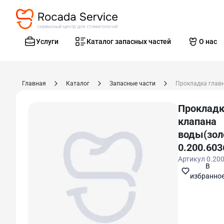
Услуги
Каталог запасных частей
О нас
Главная
Каталог
Запасные части
Прокладк
клапана
воды(зол
0.200.603
Артикул
0.20
В
избранно