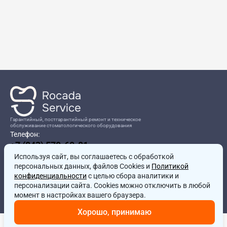
Гарантийный, постгарантийный ремонт и техническое
обслуживание стоматологического оборудования
Телефон:
+7 (843) 570-60-81
Режим работы:
Используя сайт, вы соглашаетесь
8:00-17:00
с обработкой
персональных данных, файлов Cookies и
Политикой
Адрес:
конфиденциальности
с целью сбора аналитики и
г.Казань, ул.Проспект Победы, д.204в
персонализации сайта. Cookies можно отключить в любой
Почта:
момент в настройках вашего браузера.
service@rocadamed.ru
Хорошо, принимаю
Другие проекты