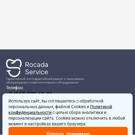
Гарантийный, постгарантийный ремонт и техническое
обслуживание стоматологического оборудования
Телефон:
+7 (843) 570-60-81
Режим работы:
Используя сайт, вы соглашаетесь
8:00-17:00
с обработкой
персональных данных, файлов Cookies и
Политикой
Адрес:
конфиденциальности
с целью сбора аналитики и
г.Казань, ул.Проспект Победы, д.204в
персонализации сайта. Cookies можно отключить в любой
Почта:
момент в настройках вашего браузера.
service@rocadamed.ru
Хорошо, принимаю