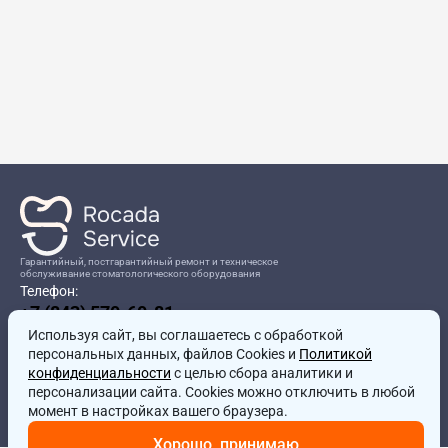
Гарантийный, постгарантийный ремонт и техническое
обслуживание стоматологического оборудования
Телефон:
+7 (843) 570-60-81
Режим работы:
Используя сайт, вы соглашаетесь
8:00-17:00
с обработкой
персональных данных, файлов Cookies и
Политикой
Адрес:
конфиденциальности
с целью сбора аналитики и
г.Казань, ул.Проспект Победы, д.204в
персонализации сайта. Cookies можно отключить в любой
Почта:
момент в настройках вашего браузера.
service@rocadamed.ru
Хорошо, принимаю