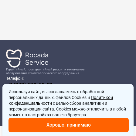
Гарантийный, постгарантийный ремонт и техническое
обслуживание стоматологического оборудования
Телефон:
+7 (843) 570-60-81
Режим работы:
Используя сайт, вы соглашаетесь
8:00-17:00
с обработкой
персональных данных, файлов Cookies и
Политикой
Адрес:
конфиденциальности
с целью сбора аналитики и
г.Казань, ул.Проспект Победы, д.204в
персонализации сайта. Cookies можно отключить в любой
Почта:
момент в настройках вашего браузера.
service@rocadamed.ru
Хорошо, принимаю
Другие проекты