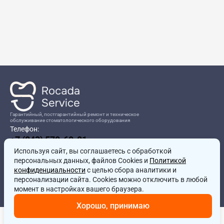
Гарантийный, постгарантийный ремонт и техническое
обслуживание стоматологического оборудования
Телефон:
+7 (843) 570-60-81
Режим работы:
Используя сайт, вы соглашаетесь
8:00-17:00
с обработкой
персональных данных, файлов Cookies и
Политикой
Адрес:
конфиденциальности
с целью сбора аналитики и
г.Казань, ул.Проспект Победы, д.204в
персонализации сайта. Cookies можно отключить в любой
Почта:
момент в настройках вашего браузера.
service@rocadamed.ru
Хорошо, принимаю
Другие проекты