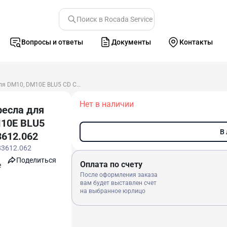
Поиск в Rocada Service
Вопросы и ответы
Документы
Контакты
Обивка кресла для DM10, DM10E BLU5 CD CD 283612.062
Нет в наличии
ресла для
10E BLU5
В
3612.062
83612.062
Поделиться
Оплата по счету
e
После оформления заказа
вам будет выставлен счет
на выбранное юрлицо