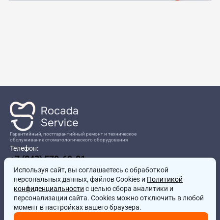
Гарантийный, постгарантийный ремонт и техническое
обслуживание стоматологического оборудования
Телефон:
+7 (843) 570-60-81
Режим работы:
Используя сайт, вы соглашаетесь
8:00-17:00
с обработкой
персональных данных, файлов Cookies и
Политикой
Адрес:
конфиденциальности
с целью сбора аналитики и
г.Казань, ул.Проспект Победы, д.204в
персонализации сайта. Cookies можно отключить в любой
Почта:
момент в настройках вашего браузера.
service@rocadamed.ru