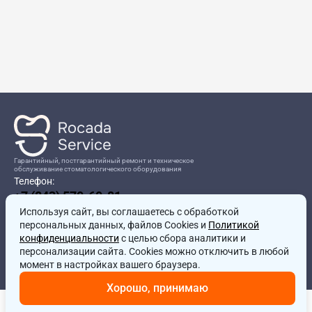
Гарантийный, постгарантийный ремонт и техническое
обслуживание стоматологического оборудования
Телефон:
+7 (843) 570-60-81
Режим работы:
Используя сайт, вы соглашаетесь
8:00-17:00
с обработкой
персональных данных, файлов Cookies и
Политикой
Адрес:
конфиденциальности
с целью сбора аналитики и
г.Казань, ул.Проспект Победы, д.204в
персонализации сайта. Cookies можно отключить в любой
Почта:
момент в настройках вашего браузера.
service@rocadamed.ru
Хорошо, принимаю
Другие проекты