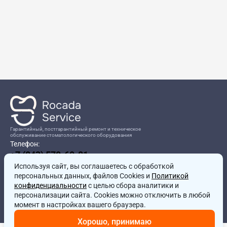
Гарантийный, постгарантийный ремонт и техническое
обслуживание стоматологического оборудования
Телефон:
+7 (843) 570-60-81
Режим работы:
Используя сайт, вы соглашаетесь
8:00-17:00
с обработкой
персональных данных, файлов Cookies и
Политикой
Адрес:
конфиденциальности
с целью сбора аналитики и
г.Казань, ул.Проспект Победы, д.204в
персонализации сайта. Cookies можно отключить в любой
Почта:
момент в настройках вашего браузера.
service@rocadamed.ru
Хорошо, принимаю
Другие проекты