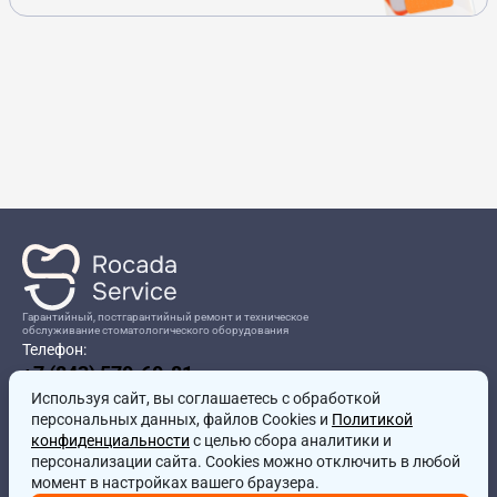
Гарантийный, постгарантийный ремонт и техническое
обслуживание стоматологического оборудования
Телефон:
+7 (843) 570-60-81
Режим работы:
Используя сайт, вы соглашаетесь
8:00-17:00
с обработкой
персональных данных, файлов Cookies и
Политикой
Адрес:
конфиденциальности
с целью сбора аналитики и
г.Казань, ул.Проспект Победы, д.204в
персонализации сайта. Cookies можно отключить в любой
Почта:
момент в настройках вашего браузера.