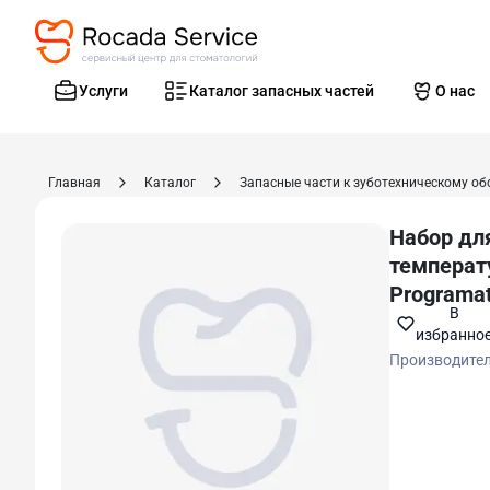
Услуги
Каталог запасных частей
О нас
Главная
Каталог
Набор дл
темпера
Programa
В
избранно
Производите