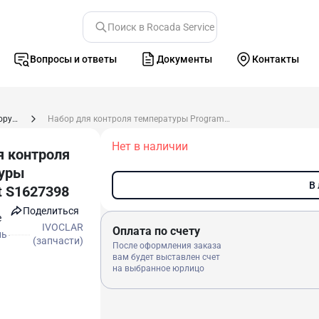
Поиск в Rocada Service
Вопросы и ответы
Документы
Контакты
Запасные части к зуботехническому оборудованию
Набор для контроля температуры Programat S1627398
Нет в наличии
я контроля
туры
В
t S1627398
Поделиться
e
IVOCLAR
Оплата по счету
ль
(запчасти)
После оформления заказа
вам будет выставлен счет
на выбранное юрлицо